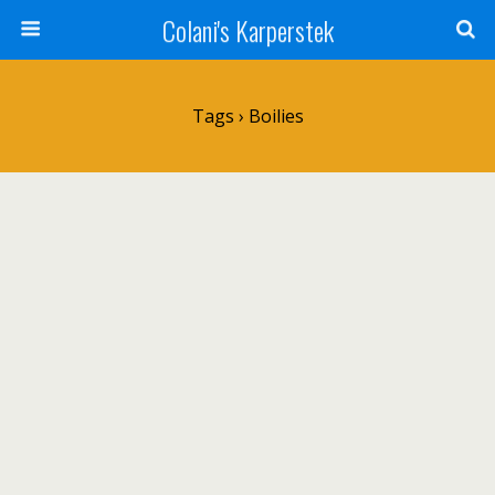
Colani's Karperstek
Tags › Boilies