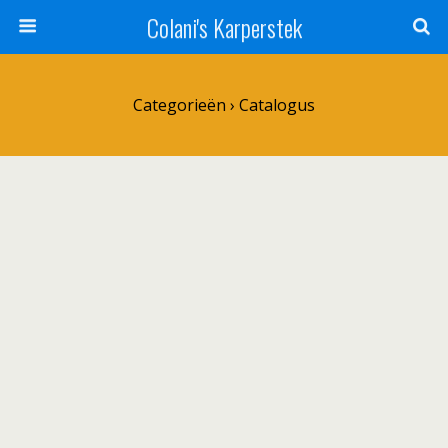
Colani's Karperstek
Categorieën ›
Catalogus