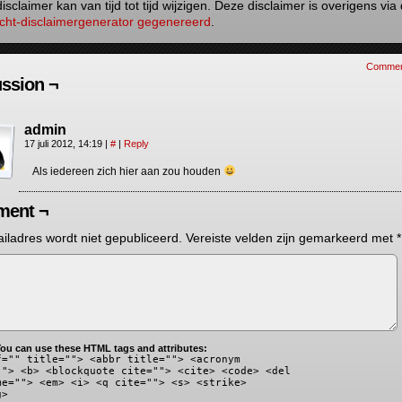
isclaimer kan van tijd tot tijd wijzigen. Deze disclaimer is overigens via
ht-disclaimergenerator gegenereerd
.
Commen
ssion ¬
admin
17 juli 2012, 14:19
|
#
|
Reply
Als iedereen zich hier aan zou houden
ent ¬
iladres wordt niet gepubliceerd.
Vereiste velden zijn gemarkeerd met
*
ou can use these HTML tags and attributes:
f="" title=""> <abbr title=""> <acronym
""> <b> <blockquote cite=""> <cite> <code> <del
me=""> <em> <i> <q cite=""> <s> <strike>
g>