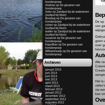
hondenpoep
Andrew
op
De gevaren van
hondenpoep
Astor
op
Zandput bij de watertoren
Bep
(surfput bij Nion)
Bosstug
op
De gevaren van
De op
hondenpoep
colani
op
Zandput bij de watertoren
van ga
(surfput bij Nion)
wijzig
walter
op
Zandput bij de watertoren
(surfput bij Nion)
Gebrui
suzanne
op
De gevaren van
geen v
hondenpoep
Kapotther
op
De gevaren van
over g
hondenpoep
hiervo
Williamnealp
op
De gevaren van
Aut
hondenpoep
Alle r
Archieven
Colani
januari 2015
Creat
juni 2014
aangeg
juni 2013
mei 2013
Het is
april 2013
video’
maart 2013
februari 2013
via ee
januari 2013
kan on
december 2012
Ove
september 2012
augustus 2012