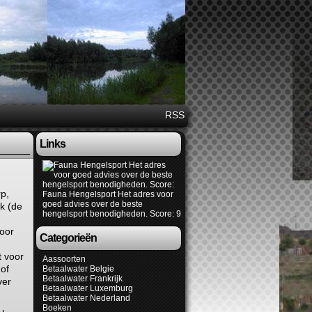
RSS
Links
p,
Fauna Hengelsport
Het adres voor
goed advies over de beste
tk (de
hengelsport benodigheden. Score: 9
door
Categorieën
t voor
Aassoorten
of
Betaalwater Belgie
Betaalwater Frankrijk
ver
Betaalwater Luxemburg
Betaalwater Nederland
Boeken