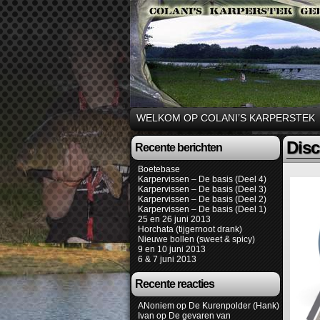
WELKOM OP COLANI’S KARPERSTEK
Disc
Recente berichten
Boetebase
Karpervissen – De basis (Deel 4)
Karpervissen – De basis (Deel 3)
Karpervissen – De basis (Deel 2)
Karpervissen – De basis (Deel 1)
25 en 26 juni 2013
Horchata (tijgernoot drank)
Nieuwe bollen (sweet & spicy)
9 en 10 juni 2013
6 & 7 juni 2013
Recente reacties
ANoniem
op
De Kurenpolder (Hank)
Ivan
op
De gevaren van