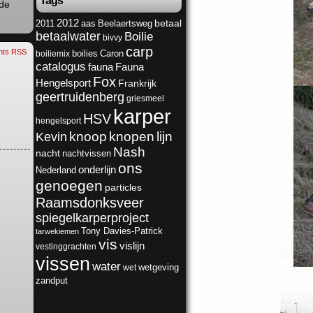
Tags
 de
2012
2011
aas
Beelaertsweg
betaal
betaalwater
Boilie
bivvy
carp
ts RSS
boilies
Caron
boiliemix
catalogus
Fauna
fauna
Fox
Hengelsport
Frankrijk
geertruidenberg
griesmeel
karper
HSV
hengelsport
knoop
Kevin
knopen
lijn
Nash
nacht
nachtvissen
ons
onderlijn
Nederland
genoegen
particles
Raamsdonksveer
spiegelkarperproject
Tony Davies-Patrick
tarwekiemen
vis
vislijn
vestinggrachten
vissen
water
wetgeving
wet
zandput