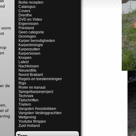
als
Boilie recepten
bod
Catalogus
Covers
Drenthe
DVD en Video
Ergernissen
e vorm
Friesland
Geen categorie
nt
Groningen
Karper benodigheden
Karperbiologie
erop
Karperputten
ten
Karpervissen
Knopen
Latest
Nachtvissen
Nieuwsflits
Noord Brabant
Regels en toestemmingen
j
Rigs
er de
Rivier en kanaal
Spiegelkarperproject
Techniek
Tijdschriften
Trailers
gen,
Vangsten Hooislobben
et of
Vangsten Vestinggrachten
arring
Wetgeving
Youtube filmpjes
Zuid Holland