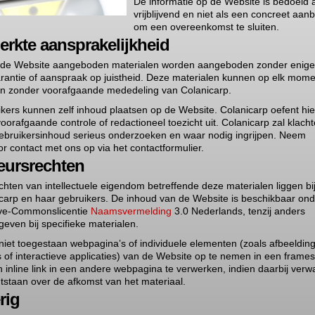
De informatie op de Website is bedoeld 
vrijblijvend en niet als een concreet aan
om een overeenkomst te sluiten.
erkte aansprakelijkheid
 de Website aangeboden materialen worden aangeboden zonder enig
rantie of aanspraak op juistheid. Deze materialen kunnen op elk mome
en zonder voorafgaande mededeling van Colanicarp.
kers kunnen zelf inhoud plaatsen op de Website. Colanicarp oefent hi
oorafgaande controle of redactioneel toezicht uit. Colanicarp zal klach
ebruikersinhoud serieus onderzoeken en waar nodig ingrijpen. Neem
or contact met ons op via het contactformulier.
eursrechten
echten van intellectuele eigendom betreffende deze materialen liggen bi
carp en haar gebruikers. De inhoud van de Website is beschikbaar ond
ive-Commonslicentie
Naamsvermelding
3.0 Nederlands, tenzij anders
even bij specifieke materialen.
 niet toegestaan webpagina’s of individuele elementen (zoals afbeeldin
s of interactieve applicaties) van de Website op te nemen in een frames
n inline link in een andere webpagina te verwerken, indien daarbij verw
tstaan over de afkomst van het materiaal.
rig