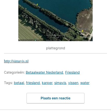
plattegrond
http://simavis.nl
Categorieën:
Betaalwater Nederland
,
Friesland
Tags:
betaal
,
friesland
,
karper
,
simavis
,
vissen
,
water
Plaats een reactie