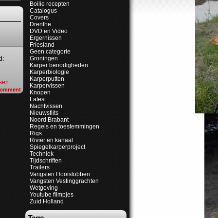
Boilie recepten
Catalogus
Covers
Drenthe
DVD en Video
Ergernissen
Friesland
Geen categorie
d:
Groningen
Karper benodigheden
Karperbiologie
Karperputten
ssen
Karpervissen
omment
Knopen
Latest
Nachtvissen
Nieuwsflits
Noord Brabant
Regels en toestemmingen
Rigs
Rivier en kanaal
Spiegelkarperproject
Techniek
Tijdschriften
Trailers
Vangsten Hooislobben
Vangsten Vestinggrachten
Wetgeving
Youtube filmpjes
Zuid Holland