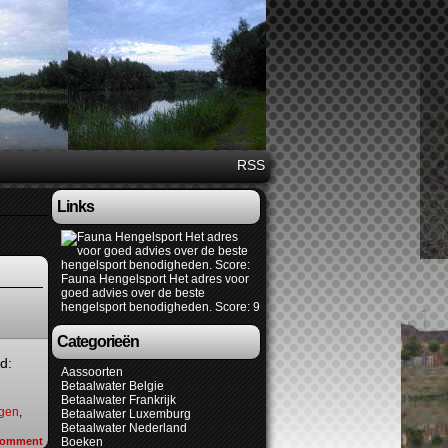
RSS
Links
Fauna Hengelsport
Het adres voor
goed advies over de beste
hengelsport benodigheden. Score: 9
Categorieën
d:
Aassoorten
Betaalwater Belgie
Betaalwater Frankrijk
gen
,
Betaalwater Luxemburg
Betaalwater Nederland
omment
Boeken