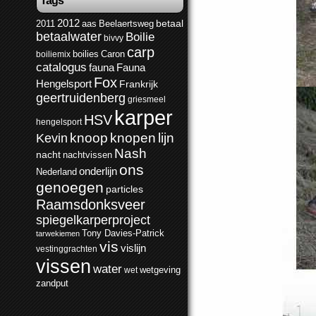
Tags
2012
2011
aas
Beelaertsweg
betaal
betaalwater
Boilie
bivvy
carp
boilies
Caron
boiliemix
catalogus
Fauna
fauna
Fox
Hengelsport
Frankrijk
geertruidenberg
griesmeel
karper
HSV
hengelsport
knoop
Kevin
knopen
lijn
Nash
nacht
nachtvissen
ons
onderlijn
Nederland
genoegen
particles
Raamsdonksveer
spiegelkarperproject
Tony Davies-Patrick
tarwekiemen
vis
vislijn
vestinggrachten
vissen
water
wetgeving
wet
zandput