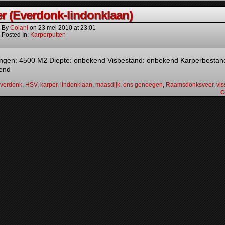
er (Everdonk-lindonklaan)
By
Colani
on
23 mei 2010
at
23:01
Posted In:
Karperputten
ngen: 4500 M2 Diepte: onbekend Visbestand: onbekend Karperbestan
kend
verdonk
,
HSV
,
karper
,
lindonklaan
,
maasdijk
,
ons genoegen
,
Raamsdonksveer
,
vi
C