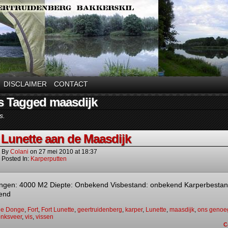
DISCLAIMER
CONTACT
s Tagged maasdijk
s.
 Lunette aan de Maasdijk
By
Colani
on
27 mei 2010
at
18:37
Posted In:
Karperputten
ngen: 4000 M2 Diepte: Onbekend Visbestand: onbekend Karperbestan
end
e Donge
,
Fort
,
Fort Lunette
,
geertruidenberg
,
karper
,
Lunette
,
maasdijk
,
ons genoe
nksveer
,
vis
,
vissen
C