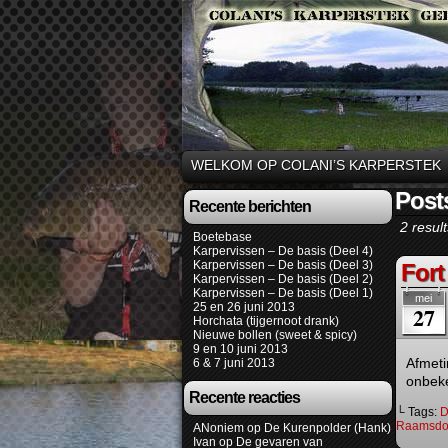
WELKOM OP COLANI’S KARPERSTEK
Post
Recente berichten
2 result
Boetebase
Karpervissen – De basis (Deel 4)
Karpervissen – De basis (Deel 3)
Fort
Karpervissen – De basis (Deel 2)
Karpervissen – De basis (Deel 1)
mei
25 en 26 juni 2013
27
Horchata (tijgernoot drank)
Nieuwe bollen (sweet & spicy)
9 en 10 juni 2013
Afmeti
6 & 7 juni 2013
onbek
Recente reacties
└ Tags:
D
Raamsdo
ANoniem
op
De Kurenpolder (Hank)
Ivan
op
De gevaren van