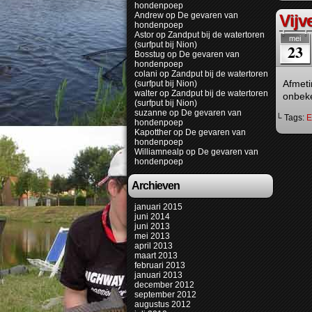
hondenpoep
Andrew
op
De gevaren van
Vijv
hondenpoep
Astor
op
Zandput bij de watertoren
mei
(surfput bij Nion)
23
Bosstug
op
De gevaren van
hondenpoep
colani
op
Zandput bij de watertoren
Afmeti
(surfput bij Nion)
walter
op
Zandput bij de watertoren
onbe
(surfput bij Nion)
suzanne
op
De gevaren van
└ Tags:
E
hondenpoep
Kapotther
op
De gevaren van
hondenpoep
Williamnealp
op
De gevaren van
hondenpoep
Archieven
januari 2015
juni 2014
juni 2013
mei 2013
april 2013
maart 2013
februari 2013
januari 2013
december 2012
september 2012
augustus 2012